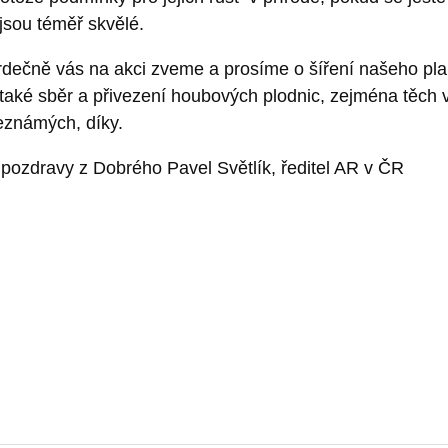
jsou téměř skvělé.
rdečně vás na akci zveme a prosíme o šíření našeho pla
 také sběr a přivezení houbových plodnic, zejména těch
eznámých, díky.
pozdravy z Dobrého Pavel Světlík, ředitel AR v ČR