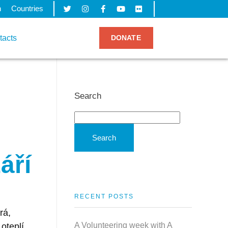
h
Countries
tacts
DONATE
Search
Search
áří
RECENT POSTS
rá,
A Volunteering week with A
oteplí