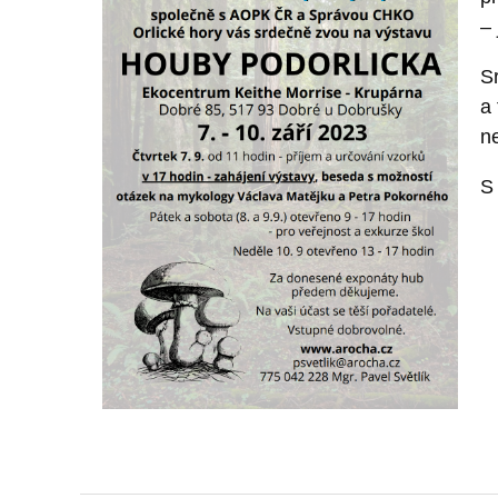
– 
S
a
n
S 