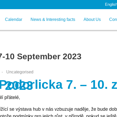
Englis
Calendar
News & Interesting facts
About Us
Con
7-10 September 2023
Uncategorised
odorlicka 7. – 10. z
2023
lí přátelé,
ížící se výstava hub v nás vzbuzuje naděje, že bude dob
otože podmínky pro jejich růst v přírodě, pokud se ještě 