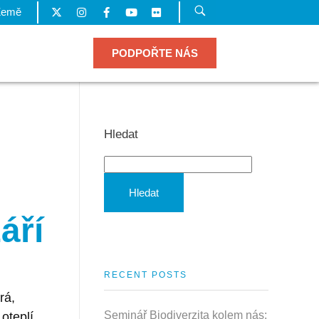
Země
PODPOŘTE NÁS
Hledat
Hledat
áří
RECENT POSTS
rá,
Seminář Biodiverzita kolem nás:
oteplí