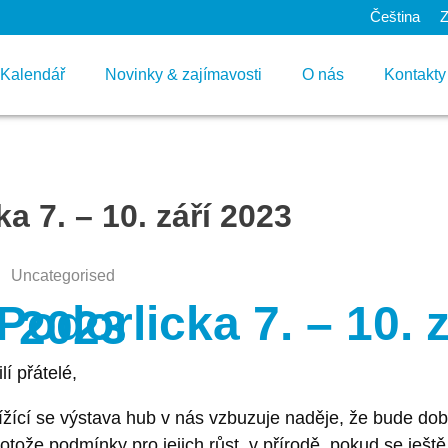
Čeština
Kalendář
Novinky & zajímavosti
O nás
Kontakty
 7. – 10. září 2023
Uncategorised
odorlicka 7. – 10. z
2023
lí přátelé,
ížící se výstava hub v nás vzbuzuje naděje, že bude dob
otože podmínky pro jejich růst v přírodě, pokud se ještě 