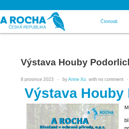
Činnosti
Výstava Houby Podorlicka
8 prosince 2023
by
Anne Xu
with
no comment
Výstava Houby P
Mi
bl
pr