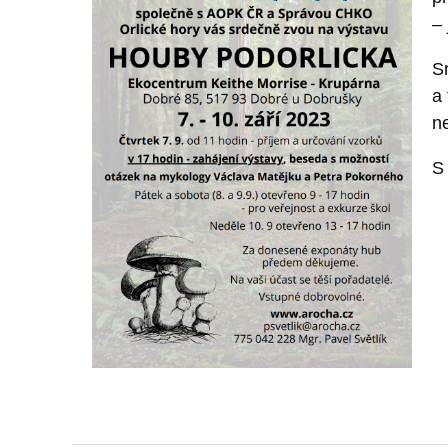
– 
S
a
n
S 