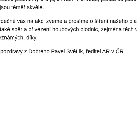
jsou téměř skvělé.
rdečně vás na akci zveme a prosíme o šíření našeho pla
 také sběr a přivezení houbových plodnic, zejména těch
eznámých, díky.
pozdravy z Dobrého Pavel Světlík, ředitel AR v ČR