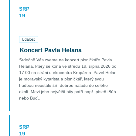
SRP
19
19
Srpen
2026
Události
Koncert Pavla Helana
Srdečně Vás zveme na koncert písničkáře Pavla
Helana, který se koná ve středu 19. srpna 2026 od
17:00 na stráni u ekocentra Krupárna. Pavel Helan
je moravský kytarista a písničkář, který svou
hudbou neustále šíří dobrou náladu do celého
okolí. Mezi jeho největší hity patří např. píseň iBůh
nebo Buď...
FIND OUT MORE
SRP
19