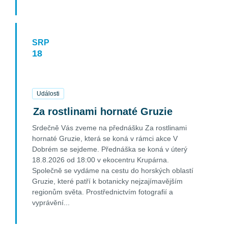
FIND OUT MORE
SRP
18
18
Srpen
2026
Události
Za rostlinami hornaté Gruzie
Srdečně Vás zveme na přednášku Za rostlinami
hornaté Gruzie, která se koná v rámci akce V
Dobrém se sejdeme. Přednáška se koná v úterý
18.8.2026 od 18:00 v ekocentru Krupárna.
Společně se vydáme na cestu do horských oblastí
Gruzie, které patří k botanicky nejzajímavějším
regionům světa. Prostřednictvím fotografií a
vyprávění...
FIND OUT MORE