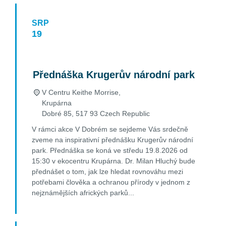
SRP
19
19
Srpen
2026
Přednáška Krugerův národní park
V Centru Keithe Morrise,
Krupárna
Dobré 85
,
517 93
Czech Republic
V rámci akce V Dobrém se sejdeme Vás srdečně
zveme na inspirativní přednášku Krugerův národní
park. Přednáška se koná ve středu 19.8.2026 od
15:30 v ekocentru Krupárna. Dr. Milan Hluchý bude
přednášet o tom, jak lze hledat rovnováhu mezi
potřebami člověka a ochranou přírody v jednom z
nejznámějších afrických parků...
FIND OUT MORE