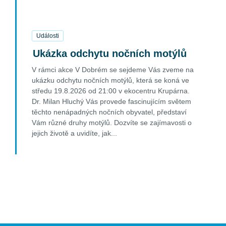
19
Srpen
2026
Události
Ukázka odchytu nočních motýlů
V rámci akce V Dobrém se sejdeme Vás zveme na
ukázku odchytu nočních motýlů, která se koná ve
středu 19.8.2026 od 21:00 v ekocentru Krupárna.
Dr. Milan Hluchý Vás provede fascinujícím světem
těchto nenápadných nočních obyvatel, představí
Vám různé druhy motýlů. Dozvíte se zajímavosti o
jejich životě a uvidíte, jak...
FIND OUT MORE