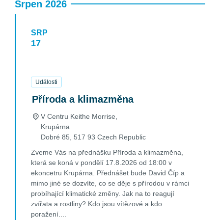
Srpen 2026
SRP
17
17
Srpen
2026
Události
Příroda a klimazměna
V Centru Keithe Morrise,
Krupárna
Dobré 85
,
517 93
Czech Republic
Zveme Vás na přednášku Příroda a klimazměna,
která se koná v pondělí 17.8.2026 od 18:00 v
ekoncetru Krupárna. Přednášet bude David Číp a
mimo jiné se dozvíte, co se děje s přírodou v rámci
probíhající klimatické změny. Jak na to reagují
zvířata a rostliny? Kdo jsou vítězové a kdo
poražení....