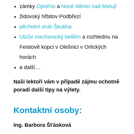
zámky
Opočno
a
Nové Město nad Metují
židovský hřbitov Podbřezí
pěchotní srub Škutina
Utzův mechanický betlém
a rozhlednu na
Feistově kopci v Olešnici v Orlických
horách
a další…
Naši lektoři vám v případě zájmu ochotně
poradí další tipy na výlety.
Kontaktní osoby:
Ing. Barbora Šťásková