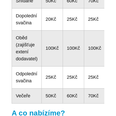
Snídaně
50Kč
60Kč
70Kč
Dopolední
20Kč
25Kč
25Kč
svačina
Oběd
(zajišťuje
100Kč
100Kč
100Kč
extení
dodavatel)
Odpolední
25Kč
25Kč
25Kč
svačina
Večeře
50Kč
60Kč
70Kč
A co nabízíme?