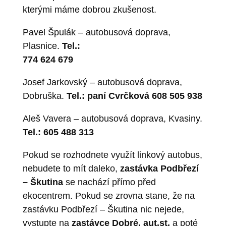
kterými máme dobrou zkušenost.
Pavel Špulák – autobusová doprava,
Plasnice.
Tel.:
774 624 679
Josef Jarkovský – autobusová doprava,
Dobruška.
Tel.: paní Cvrčková 608 505 938
Aleš Vavera – autobusová doprava, Kvasiny.
Tel.: 605 488 313
Pokud se rozhodnete využít linkový autobus,
nebudete to mít daleko,
zastávka Podbřezí
– Škutina
se nachází přímo před
ekocentrem. Pokud se zrovna stane, že na
zastávku Podbřezí – Škutina nic nejede,
vystupte na
zastávce Dobré, aut.st.
a poté