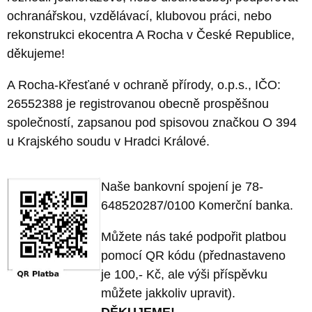
ochranářskou, vzdělávací, klubovou práci, nebo
rekonstrukci ekocentra A Rocha v České Republice,
děkujeme!
A Rocha-Křesťané v ochraně přírody, o.p.s., IČO:
26552388 je registrovanou obecně prospěšnou
společností, zapsanou pod spisovou značkou O 394
u Krajského soudu v Hradci Králové.
Naše bankovní spojení je 78-
648520287/0100 Komerční banka.
Můžete nás také podpořit platbou
pomocí QR kódu (přednastaveno
je 100,- Kč, ale výši příspěvku
můžete jakkoliv upravit).