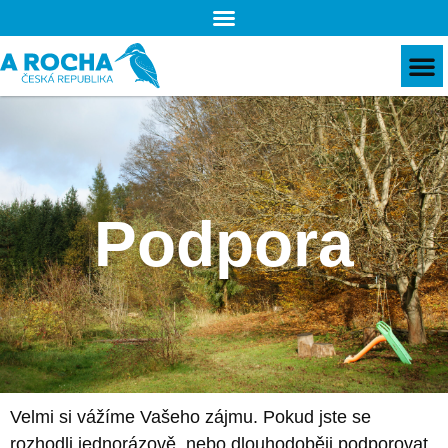
Podpora
Velmi si vážíme Vašeho zájmu. Pokud jste se
rozhodli jednorázově, nebo dlouhodoběji podporovat