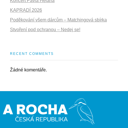
Koncert Pavla Helana
KAPRADÍ 2026
Poděkování všem dárcům – Matchingová sbírka
Stvoření pod ochranou – Nedej se!
RECENT COMMENTS
Žádné komentáře.