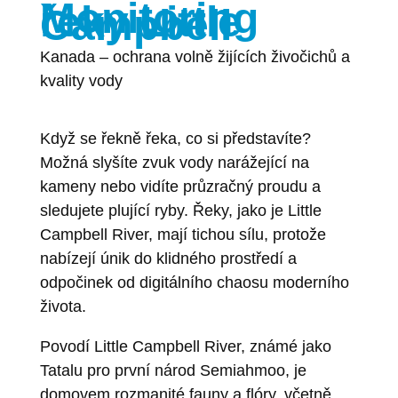
Monitoring
řeky Little
Campbell
Kanada – ochrana volně žijících živočichů a
kvality vody
Když se řekně řeka, co si představíte?
Možná slyšíte zvuk vody narážející na
kameny nebo vidíte průzračný proudu a
sledujete plující ryby. Řeky, jako je Little
Campbell River, mají tichou sílu, protože
nabízejí únik do klidného prostředí a
odpočinek od digitálního chaosu moderního
života.
Povodí Little Campbell River, známé jako
Tatalu pro první národ Semiahmoo, je
domovem rozmanité fauny a flóry, včetně