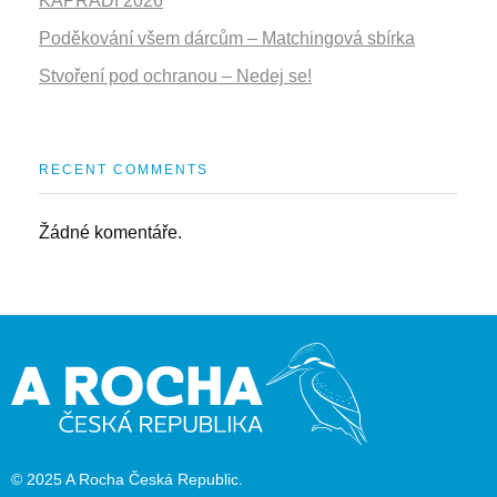
KAPRADÍ 2026
Poděkování všem dárcům – Matchingová sbírka
Stvoření pod ochranou – Nedej se!
RECENT COMMENTS
Žádné komentáře.
© 2025 A Rocha Česká Republic.