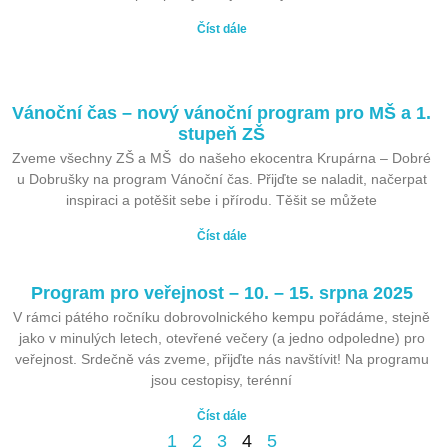
Číst dále
Vánoční čas – nový vánoční program pro MŠ a 1.
stupeň ZŠ
Zveme všechny ZŠ a MŠ do našeho ekocentra Krupárna – Dobré
u Dobrušky na program Vánoční čas. Přijďte se naladit, načerpat
inspiraci a potěšit sebe i přírodu. Těšit se můžete
Číst dále
Program pro veřejnost – 10. – 15. srpna 2025
V rámci pátého ročníku dobrovolnického kempu pořádáme, stejně
jako v minulých letech, otevřené večery (a jedno odpoledne) pro
veřejnost. Srdečně vás zveme, přijďte nás navštívit! Na programu
jsou cestopisy, terénní
Číst dále
1
2
3
4
5