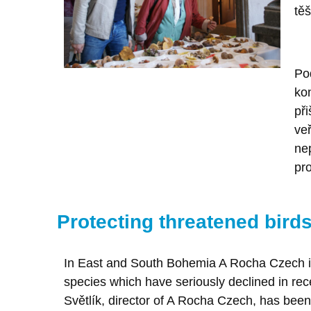
těš
Po
ko
při
ve
nep
pr
Protecting threatened bird
In East and South Bohemia A Rocha Czech is 
species which have seriously declined in re
Světlík, director of A Rocha Czech, has been