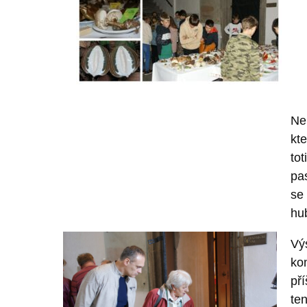
Neb
kt
to
pa
se 
hub
Výs
kon
př
te