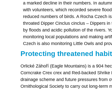
a marked decline in their numbers. In autu
with volunteers, which recorded severe floo
reduced numbers of birds. A Rocha Czech is n
throated Dipper Cinclus cinclus – Dippers i
by floods and acidic pollution of the rivers.
monitoring local populations and making arti
Czech is also monitoring Little Owls and pro
Protecting threatened habi
Orlické Záhoří (Eagle Mountains) is a 904 he
Corncrake Crex crex and Red-backed Shrike Lan
drainage scheme and future pressures from ov
Ornithological Society to carry out long-term 