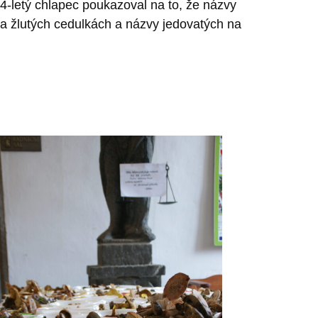
i 4-letý chlapec poukazoval na to, že názvy
na žlutých cedulkách a názvy jedovatých na