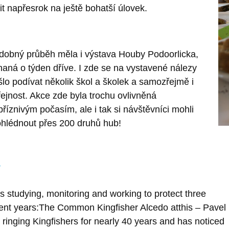
it napřesrok na ještě bohatší úlovek.
dobný průběh měla i výstava Houby Podoorlicka,
naná o týden dříve. I zde se na vystavené nálezy
šlo podívat několik škol a školek a samozřejmě i
řejnost. Akce zde byla trochu ovlivněná
říznivým počasím, ale i tak si návštěvníci mohli
ohlédnout přes 200 druhů hub!
s
studying, monitoring and working to protect three
cent years:The Common Kingfisher Alcedo atthis – Pavel
 ringing Kingfishers for nearly 40 years and has noticed