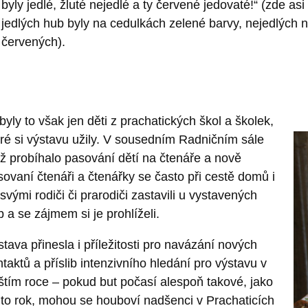
byly jedlé, žluté nejedlé a ty červené jedovaté!“ (zde as
jedlých hub byly na cedulkách zelené barvy, nejedlých 
červených).
yly to však jen děti z prachatických škol a školek,
eré si výstavu užily. V sousedním Radničním sále
tiž probíhalo pasování dětí na čtenáře a nově
sovaní čtenáři a čtenářky se často při cestě domů i
svými rodiči či prarodiči zastavili u vystavených
 a se zájmem si je prohlíželi.
tava přinesla i příležitosti pro navázání nových
taktů a příslib intenzivního hledání pro výstavu v
íštím roce – pokud but počasí alespoň takové, jako
nto rok, mohou se houboví nadšenci v Prachaticích