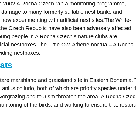
mn 2002 A Rocha Czech ran a monitoring programme,
d damage to many formerly suitable nest banks and
ow experimenting with artificial nest sites.The White-
n the Czech Republic have also been adversely affected
 Young people in A Rocha Czech’s nature clubs are
ficial nestboxes.The Little Owl Athene noctua – A Rocha
viding nestboxes.
tats
ctare marshland and grassland site in Eastern Bohemia. 
ius collurio, both of which are priority species under 
ergrazing and tourism threaten the area. A Rocha Czech
monitoring of the birds, and working to ensure that resto