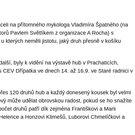
braceli na přítomného mykologa Vladimíra Špatného (na
átorů Pavlem Světlíkem z organizace A Rocha) s
u kterých neměli jistotu, jaký druh přesně v košíku
lší, byly k vidění na výstavě hub v Prachaticích,
 CEV Dřípatka ve dnech 14. až 16.9. ve Staré radnici v
přes 120 druhů hub a každý donesený kousek byl velmi
ový může udělat obrovskou radost, pokud se ho snažíte
počet druhů patří dík zejména Františkovi a Marii
 Helence a Honzovi Klimešů, Luborovi Chmelíčkovi a