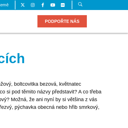
Země
PODPOŘTE NÁS
cích
nžový, boltcovitka bezová, květnatec
o si pod těmito názvy představit? A co třeba
vý? Možná, že ani nyní by si většina z vás
březvý, pýchavka obecná nebo hřib smrkový,