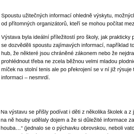
Spoustu užitečných informací ohledně výskytu, možných z
od přítomných organizátorů, kteří se mohou počítat me
Výstava byla ideální příležitostí pro školy, jak praktick
se dozvěděli spoustu zajímavých informac
í,
například t
hub, že některé jsou chráněné zákonem nebo že nejdražš
prohlédnout třeba ne zcela běžnou velmi mladou plodni
míček na stolní tenis ale po překrojení se v ní již rýsuje
informaci – nesmrdí.
Na výstavu se přišly podívat i děti z několika školek a 
na ně houby udělaly dojem a že si důležité informace 
houba…“ (jednalo se o pýchavku obrovskou, neboli vatov