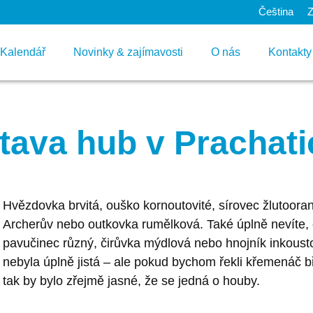
Čeština
Kalendář
Novinky & zajímavosti
O nás
Kontakty
tava hub v Prachati
Hvězdovka brvitá, ouško kornoutovité, sírovec žlutoora
Archerův nebo outkovka rumělková. Také úplně nevíte, c
pavučinec různý, čirůvka mýdlová nebo hnojník inkousto
nebyla úplně jistá – ale pokud bychom řekli křemenáč 
tak by bylo zřejmě jasné, že se jedná o houby.