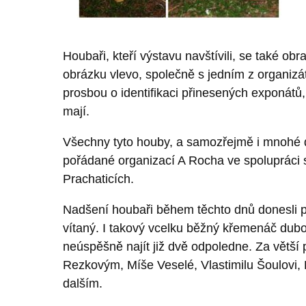
Houbaři, kteří výstavu navštívili, se také o
obrázku vlevo, společně s jedním z organiz
prosbou o identifikaci přinesených exponátů, 
mají.
Všechny tyto houby, a samozřejmě i mnohé da
pořádané organizací A Rocha ve spolupráci s
Prachaticích.
Nadšení houbaři během těchto dnů donesli 
vítaný. I takový vcelku běžný křemenáč dub
neúspěšně najít již dvě odpoledne. Za větší 
Rezkovým, Míše Veselé, Vlastimilu Šoulovi,
dalším.