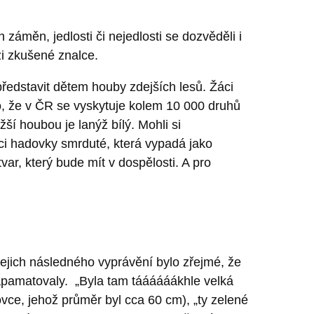
áměn, jedlosti či nejedlosti se dozvěděli i
zi zkušené znalce.
y představit dětem houby zdejších lesů. Žáci
o, že v ČR se vyskytuje kolem 10 000 druhů
í houbou je lanýž bílý. Mohli si
ci hadovky smrduté, která vypadá jako
 tvar, který bude mít v dospělosti. A pro
z jejich následného vyprávění bylo zřejmé, že
zapamatovaly. „Byla tam táááááákhle velká
ce, jehož průměr byl cca 60 cm), „ty zelené