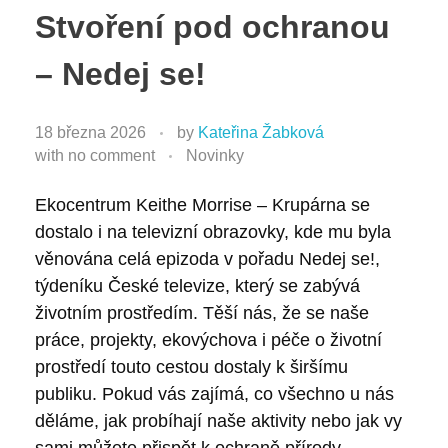
Stvoření pod ochranou
– Nedej se!
18 března 2026
by
Kateřina Žabková
with
no comment
Novinky
Ekocentrum Keithe Morrise – Krupárna se
dostalo i na televizní obrazovky, kde mu byla
věnována celá epizoda v pořadu Nedej se!,
týdeníku České televize, který se zabývá
životním prostředím. Těší nás, že se naše
práce, projekty, ekovýchova i péče o životní
prostředí touto cestou dostaly k širšímu
publiku. Pokud vás zajímá, co všechno u nás
děláme, jak probíhají naše aktivity nebo jak vy
sami můžete přispět k ochraně přírody,