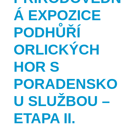
Á EXPOZICE
PODHŮŘÍ
ORLICKÝCH
HOR S
PORADENSKO
U SLUŽBOU –
ETAPA II.