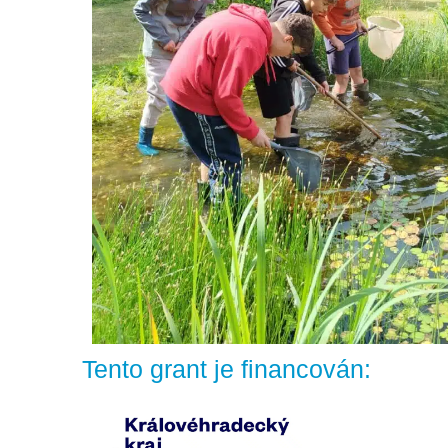
Tento grant je financován: