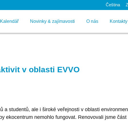
Čeština
Kalendář
Novinky & zajímavosti
O nás
Kontakty
tivit v oblasti EVVO​
 a studentů, ale i široké veřejnosti v oblasti environme
by ekocentrum nemohlo fungovat. Renovovali jsme část p