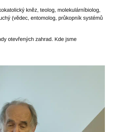
katolický kněz, teolog, molekulárníbiolog,
n Hluchý (vědec, entomolog, průkopník systémů
kendy otevřených zahrad. Kde jsme