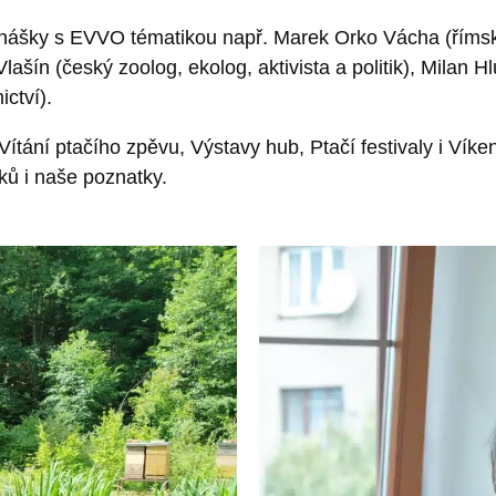
dnášky s EVVO tématikou např. Marek Orko Vácha (římsko
Vlašín (český zoolog, ekolog, aktivista a politik), Mila
ictví).
 Vítání ptačího zpěvu, Výstavy hub, Ptačí festivaly i Ví
íků i naše poznatky.