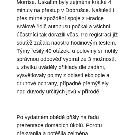
Morrise. Úskalím byly zejména krátké 4
minuty na přestup v Dobrušce. Naštěstí i
přes mírné zpoždění spoje z Hradce
Králové řidič autobusu počkal a všichni
účastníci tak dorazili včas. Po registraci již
soutěž začala naostro hodinovým testem.
Týmy řešily 40 otázek, u poloviny si mohly
správnou odpověď vybírat ze 3 možností,
u zbytku uváděly příklady dle zadání,
vysvětlovaly pojmy z oblasti ekologie a
druhové ochrany, případně přemýšlely
nad důvody určitých jevů v přírodě.
Po vydatném obědě přišly na řadu
prezentace domácích úkolů. Porotu
překvapila a potěšila zejména