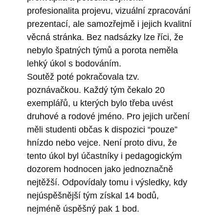
profesionalita projevu, vizuální zpracování
prezentací, ale samozřejmě i jejich kvalitní
věcná stránka. Bez nadsázky lze říci, že
nebylo špatných týmů a porota neměla
lehký úkol s bodováním.
Soutěž poté pokračovala tzv.
poznávačkou. Každý tým čekalo 20
exemplářů, u kterých bylo třeba uvést
druhové a rodové jméno. Pro jejich určení
měli studenti občas k dispozici “pouze”
hnízdo nebo vejce. Není proto divu, že
tento úkol byl účastníky i pedagogickým
dozorem hodnocen jako jednoznačně
nejtěžší. Odpovídaly tomu i výsledky, kdy
nejúspěšnější tým získal 14 bodů,
nejméně úspěšný pak 1 bod.