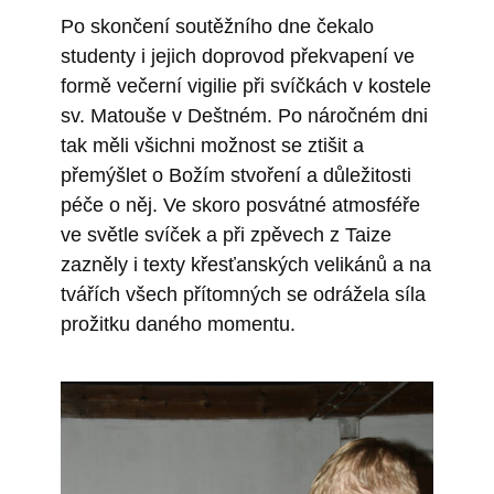
Po skončení soutěžního dne čekalo
studenty i jejich doprovod překvapení ve
formě večerní vigilie při svíčkách v kostele
sv. Matouše v Deštném. Po náročném dni
tak měli všichni možnost se ztišit a
přemýšlet o Božím stvoření a důležitosti
péče o něj. Ve skoro posvátné atmosféře
ve světle svíček a při zpěvech z Taize
zazněly i texty křesťanských velikánů a na
tvářích všech přítomných se odrážela síla
prožitku daného momentu.