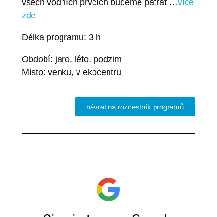
všech vodních prvcích budeme pátrat …
více
zde
Délka programu: 3 h
Období: jaro, léto, podzim
Místo: venku, v ekocentru
návrat na rozcestník programů