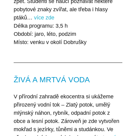
zpět. Studenti se naučí poznávat některé
pobytové znaky zvířat, ale třeba i hlasy
ptáků…
více zde
Délka programu: 3,5 h
Období: jaro, léto, podzim
Místo: venku v okolí Dobrušky
ŽIVÁ A MRTVÁ VODA
V přírodní zahradě ekocentra si ukážeme
přirozený vodní tok – Zlatý potok, umělý
mlýnský náhon, rybník, odpadní potok z
obce a lesní potok. Zároveň je zde vytvořen
mokřad s jezírky, tůněmi a studánkou. Ve