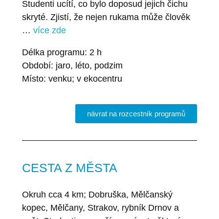
Studenti ucítí, co bylo doposud jejich čichu
skryté. Zjistí, že nejen rukama může člověk
…
více zde
Délka programu: 2 h
Období: jaro, léto, podzim
Místo: venku; v ekocentru
návrat na rozcestník programů
CESTA Z MĚSTA
Okruh cca 4 km; Dobruška, Mělčanský
kopec, Mělčany, Strakov, rybník Drnov a