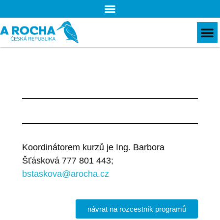
Koordinátorem kurzů je Ing. Barbora
Šťásková 777 801 443;
bstaskova@arocha.cz
návrat na rozcestník programů