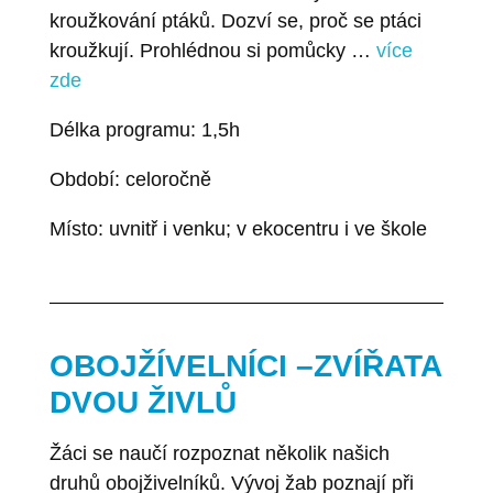
kroužkování ptáků. Dozví se, proč se ptáci
kroužkují. Prohlédnou si pomůcky …
více
zde
Délka programu: 1,5h
Období: celoročně
Místo: uvnitř i venku; v ekocentru i ve škole
OBOJŽÍVELNÍCI –ZVÍŘATA
DVOU ŽIVLŮ
Žáci se naučí rozpoznat několik našich
druhů obojživelníků. Vývoj žab poznají při