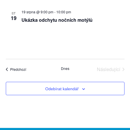
19 srpna @ 9:00 pm
-
10:00 pm
ST
19
Ukázka odchytu nočních motýlů
Dnes
Následující
Akce
Předchozí
Akce
Odebírat kalendář