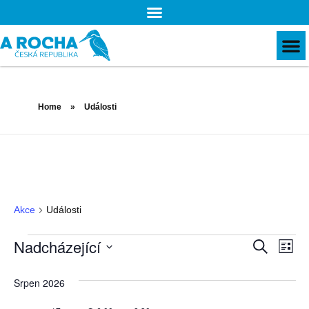
Home
»
Události
Události
Akce
Události
Nav
pro
hle
a
zob
Ak
Nadcházející
Na
Hledat
Sezn
Vyberte
pr
Srpen 2026
datum.
zo