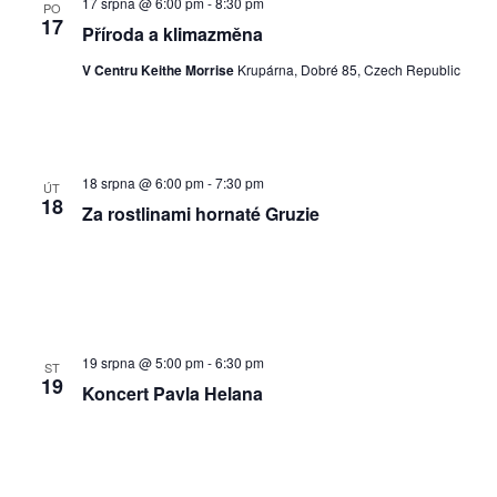
17 srpna @ 6:00 pm
-
8:30 pm
Ak
PO
17
Příroda a klimazměna
V Centru Keithe Morrise
Krupárna, Dobré 85, Czech Republic
18 srpna @ 6:00 pm
-
7:30 pm
ÚT
18
Za rostlinami hornaté Gruzie
19 srpna @ 5:00 pm
-
6:30 pm
ST
19
Koncert Pavla Helana