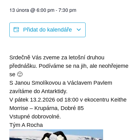
13 února
@
6:00 pm
-
7:30 pm
Přidat do kalendáře
Srdečně Vás zveme za letošní druhou
přednášku. Podíváme se na jih, ale neohřejeme
se 🙂
S Janou Smolíkovou a Václavem Pavlem
zavítáme do Antarktidy.
V pátek 13.2.2026 od 18:00 v ekocentru Keithe
Morrise – Krupárna, Dobré 85
Vstupné dobrovolné.
Tým A Rocha