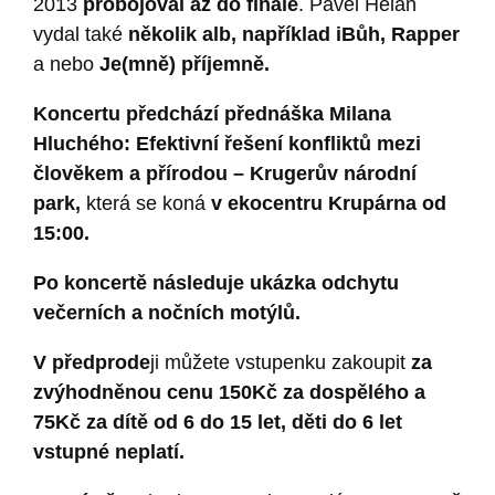
2013
probojoval až do finále
. Pavel Helan
vydal také
několik alb, například iBůh, Rapper
a nebo
Je(mně) příjemně.
Koncertu předchází přednáška Milana
Hluchého: Efektivní řešení konfliktů mezi
člověkem a přírodou – Krugerův národní
park,
která se koná
v ekocentru Krupárna od
15:00.
Po koncertě následuje ukázka odchytu
večerních a nočních motýlů.
V předprode
ji můžete vstupenku zakoupit
za
zvýhodněnou cenu 150Kč za dospělého a
75Kč za dítě od 6 do 15 let, děti do 6 let
vstupné neplatí.