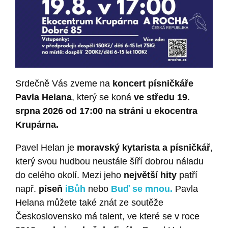
Srdečně Vás zveme na
koncert písničkáře
Pavla Helana
, který se koná
ve středu 19.
srpna 2026 od 17:00 na stráni u ekocentra
Krupárna.
Pavel Helan je
moravský kytarista a písničkář
,
který svou hudbou neustále šíří dobrou náladu
do celého okolí. Mezi jeho
největší hity
patří
např.
píseň
iBůh
nebo
Buď se mnou.
Pavla
Helana můžete také znát ze soutěže
Československo má talent, ve které se v roce