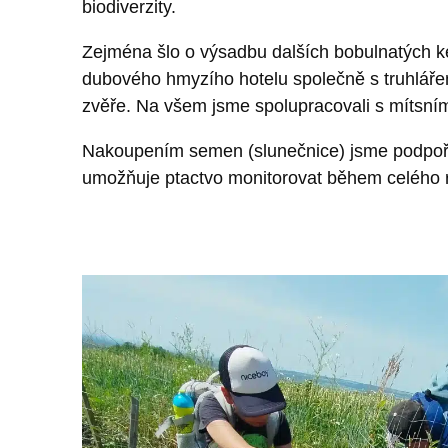
biodiverzity.
Zejména šlo o výsadbu dalších bobulnatých keř
dubového hmyzího hotelu společně s truhláře
zvěře. Na všem jsme spolupracovali s mítsním
Nakoupením semen (slunečnice) jsme podpořili
umožňuje ptactvo monitorovat během celého ro