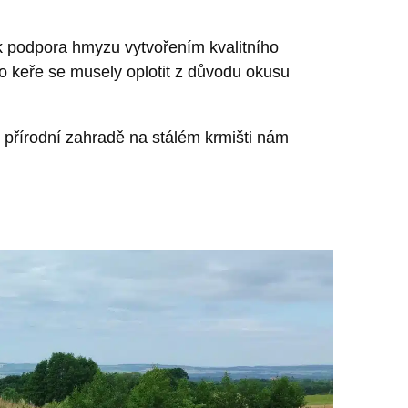
ak podpora hmyzu vytvořením kvalitního
o keře se musely oplotit z důvodu okusu
 přírodní zahradě na stálém krmišti nám