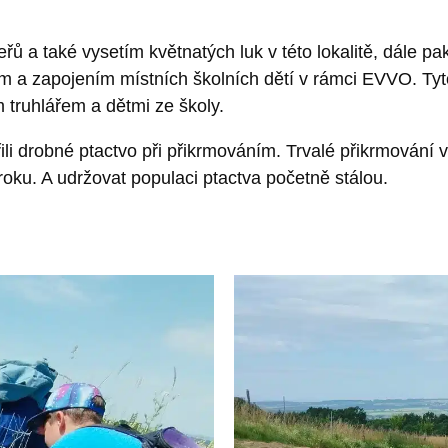
ů a také vysetím květnatých luk v této lokalitě, dále p
m a zapojením místních školních dětí v rámci EVVO. Tyt
 truhlářem a dětmi ze školy.
 drobné ptactvo při přikrmováním. Trvalé přikrmování v
ku. A udržovat populaci ptactva početně stálou.