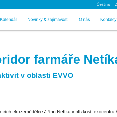
Čeština
Kalendář
Novinky & zajímavosti
O nás
Kontakty
ridor farmáře Netíka
ktivit v oblasti EVVO
mcích ekozemědělce Jiřího Netíka v blízkosti ekocentra 